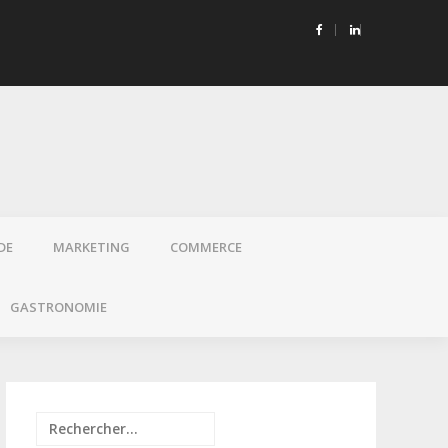
onique et santé : pourquoi choisir des e-liquides sans propylène
DE
MARKETING
COMMERCE
GASTRONOMIE
Rechercher :