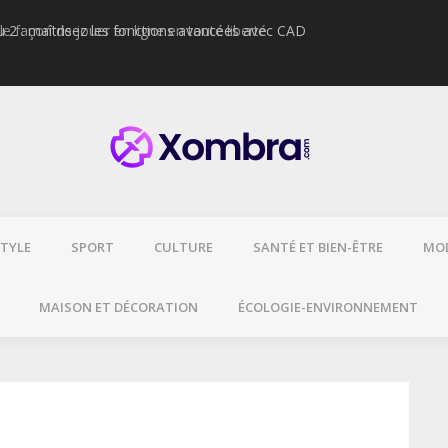
2 : maîtrisez les fonctions avancées avec CAD
Cigarette électr
glycol ?
STYLE
SPORT
CULTURE
SANTÉ ET BIEN-ÊTRE
MO
MAISON ET DÉCORATION
ÉCOLOGIE-ENVIRONNEMENT