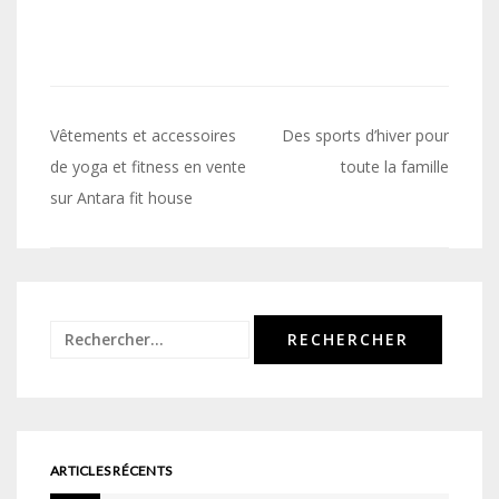
Navigation
Vêtements et accessoires
Des sports d’hiver pour
de
de yoga et fitness en vente
toute la famille
sur Antara fit house
l’article
Rechercher :
ARTICLES RÉCENTS