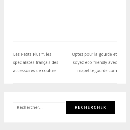
Navigation
Les Petits Plus™, les
Optez pour la gourde et
de
spécialistes français des
soyez éco-friendly avec
accessoires de couture
mapetitegourde.com
l’article
Rechercher :