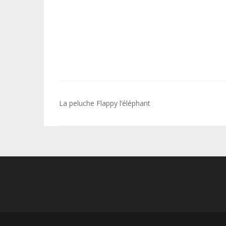
Navigation
La peluche Flappy l’éléphant
de
l’article