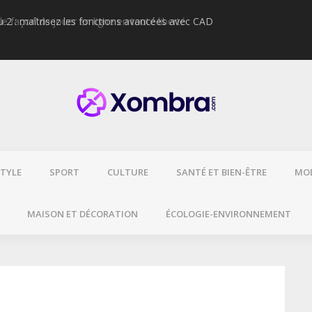
2 : maîtrisez les fonctions avancées avec CAD
Cigarette électr
glycol ?
STYLE
SPORT
CULTURE
SANTÉ ET BIEN-ÊTRE
MO
MAISON ET DÉCORATION
ÉCOLOGIE-ENVIRONNEMENT