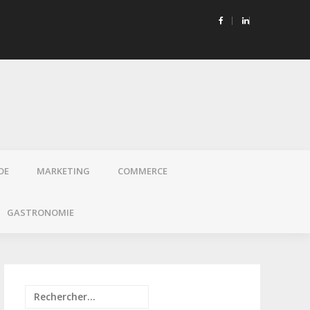
onique et santé : pourquoi choisir des e-liquides sans propylène
DE
MARKETING
COMMERCE
GASTRONOMIE
Rechercher :