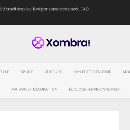
2 : maîtrisez les fonctions avancées avec CAD
Cigarette électr
glycol ?
STYLE
SPORT
CULTURE
SANTÉ ET BIEN-ÊTRE
MO
MAISON ET DÉCORATION
ÉCOLOGIE-ENVIRONNEMENT