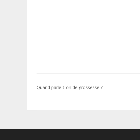
Navigation
Quand parle-t-on de grossesse ?
de
l’article