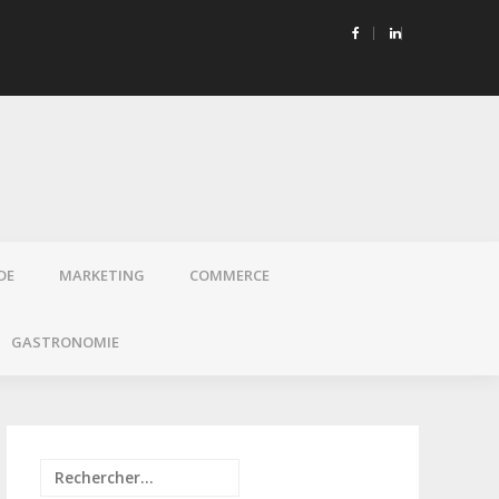
onique et santé : pourquoi choisir des e-liquides sans propylène
DE
MARKETING
COMMERCE
GASTRONOMIE
Rechercher :